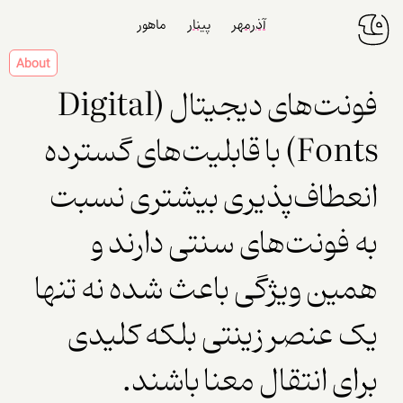
آذرمهر
پینار
ماهور
About
ﻓﻮﻧﺖ‌ﻫﺎﯼ ﺩﯾﺠﯿﺘﺎﻝ (Digital
Fonts) ﺑﺎ ﻗﺎﺑﻠﯿﺖ‌ﻫﺎﯼ ﮔﺴﺘﺮﺩﻩ
ﺍﻧﻌﻄﺎﻑ‌ﭘﺬﯾﺮﯼ ﺑﯿﺸﺘﺮﯼ ﻧﺴﺒﺖ
ﺑﻪ ﻓﻮﻧﺖ‌ﻫﺎﯼ ﺳﻨﺘﯽ ﺩﺍﺭﻧﺪ ﻭ
ﻫﻤﯿﻦ ﻭﯾﮋﮔﯽ ﺑﺎﻋﺚ ﺷﺪﻩ ﻧﻪ ﺗﻨﻬﺎ
ﯾﮏ ﻋﻨﺼﺮ ﺯﯾﻨﺘﯽ ﺑﻠﮑﻪ ﮐﻠﯿﺪﯼ
ﺑﺮﺍﯼ ﺍﻧﺘﻘﺎﻝ ﻣﻌﻨﺎ ﺑﺎﺷﻨﺪ.