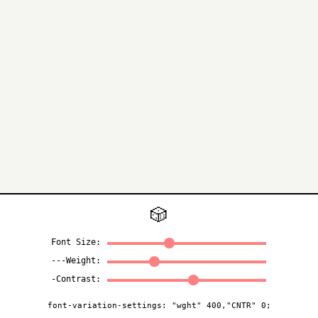
🎲
Font Size:
---Weight:
-Contrast:
font-variation-settings: "wght"
400
,"CNTR"
0
;