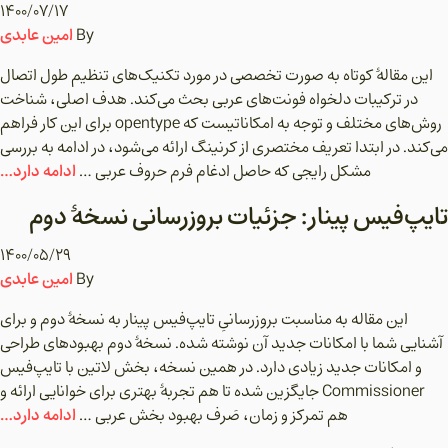
۱۴۰۰/۰۷/۱۷
امین عابدی
By
این مقالۀ کوتاه به صورت تخصصی در مورد تکنیک‌های تنظیم طول اتصال
در ترکیبات دلخواه فونت‌های عربی بحث می‌کند. هدف اصلی، شناخت
روش‌های مختلف و توجه به امکاناتیست که opentype برای این کار فراهم
می‌کند. در ابتدا تعریف مختصری از کرنینگ ارائه می‌شود، در ادامه به بررسی
ادامه دارد…
مشکل رایجی که حاصل ادغام فرم حروف عربی …
تایپ‌فیس پینار: جزئیات بروزرسانی نسخۀ دوم
۱۴۰۰/۰۵/۲۹
امین عابدی
By
این مقاله به مناسبت بروزرسانیِ تایپ‌فیس پینار به نسخۀ دوم و برای
آشنایی شما با امکانات جدید آن نوشته شده. نسخۀ دوم بهبودهای طراحی
و امکانات جدید زیادی دارد. در همین نسخه، بخش لاتین با تایپ‌فیس
Commissioner جایگزین شده تا هم تجربۀ بهتری برای خوانایی ارائه و
ادامه دارد…
هم تمرکز و زمان، صَرف بهبود بخش عربی …