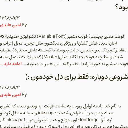
بود؟
۱۳۹۸/۰۹/۲۱
امین عابدی
By
فونت متغیر چیست؟ فونت متغیر (Variable Font) تکنولوژی جدیدیه که
اجازه میده شکل گلیفها و ویژگیای دیگشون مثل عرض، محل اِعراب و
مقادیر کرنینگ بین چندین حالت پیوسته یا گسسته داخل محدودۀ تعریف
شده توسط چند فونت جداگانه اصلی(Master) که در نهایت تبدیل به یه
ادامه دارد…
فونت میشن به صورت پایدار تغییر کنه. این تغییرات میتونه …
شروعی دوباره: فقط برای دل خودمون :)
۱۳۹۸/۰۹/۲۱
امین عابدی
By
به نام خدا یادمه اوایل ورودم به ساخت فونت، یه ویدیو دیدم که نشون
میداد چطور حروف طراحی شده تو inkscape رو میشه منتقل کرد تو
نرم‌افزار fontforge؛ اون موقع و حتی قبلترش من با inkscape کار
میکردم(هم برای کار، هم برای تفریح)، البته تو ویندوز! و خیلی ور میرفتم با