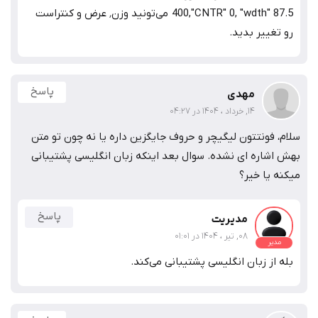
400,"CNTR" 0, "wdth" 87.5 می‌تونید وزن٬ عرض و کنتراست
رو تغییر بدید.
پاسخ
مهدی
14, خرداد ، 1404 در 04:27
سلام، فونتتون لیگیچر و حروف جایگزین داره یا نه چون تو متن
بهش اشاره ای نشده. سوال بعد اینکه زبان انگلیسی پشتیبانی
میکنه یا خیر؟
پاسخ
مدیریت
08, تیر ، 1404 در 01:01
مدیر
بله از زبان انگلیسی پشتیبانی می‌کند.