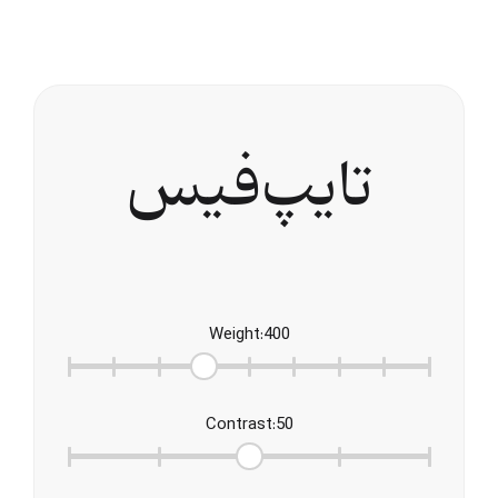
ﺗﺎﯾﭗ‌ﻓﯿﺲ
Weight
:
400
Contrast
:
50