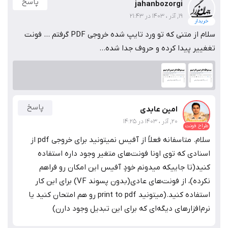
پاسخ
jahanbozorgi
19, آذر ، 1403 در 21:43
خریدار
سلام از متنی که تو ورد تایپ شده خروجی PDF گرفتم ... فونت
تغغییر پیدا کرده و حروف جدا شده...
پاسخ
امین عابدی
20, آذر ، 1403 در 14:25
طراح فونت
سلام. متاسفانه فعلاً از آفیس نمیتونید برای خروجی pdf از
اسنادی که توی اونا فونت‌های متغیر وجود داره استفاده
کنید(تا جاییکه میدونم خودٍ آفیس این امکان رو فراهم
نکرده)، از فونت‌های عادی(بدون پسوند VF) برای این کار
استفاده کنید.(میتونید print to pdf رو هم امتحان کنید یا
نرم‌افزارهای دیگه‌ای که برای این تبدیل وجود دارن)