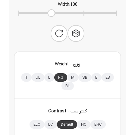
Width
:
100
Weight - وزن
T
UL
L
RG
M
SB
B
EB
BL
Contrast - کنتراست
ELC
LC
Default
HC
EHC