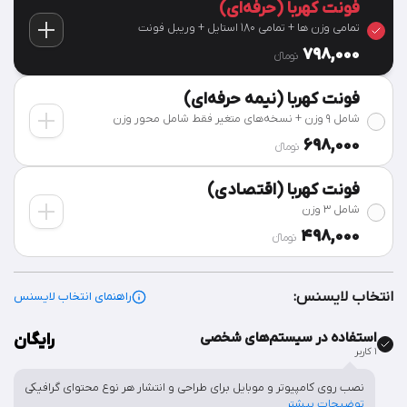
فونت کهربا (حرفه‌ای)
تمامی وزن ها + تمامی 180 استایل + وریبل فونت
798,000
تومان‫ء‬
فونت کهربا (نیمه حرفه‌ای)
شامل 9 وزن + نسخه‌های متغیر فقط شامل محور وزن
698,000
تومان‫ء‬
فونت کهربا (اقتصادی)
شامل 3 وزن
498,000
تومان‫ء‬
انتخاب لایسنس:
راهنمای انتخاب لایسنس
استفاده در سیستم‌های شخصی
رایگان
۱ کاربر
نصب روی کامپیوتر و موبایل برای طراحی و انتشار هر نوع محتوای گرافیکی
توضیحات بیشتر