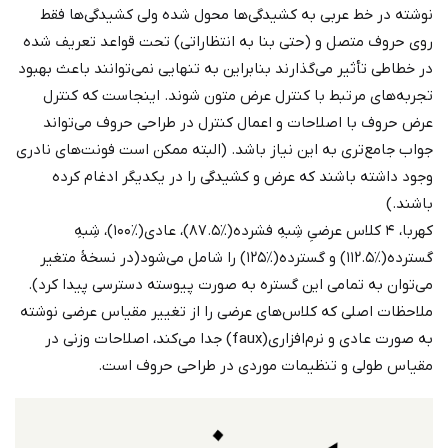
نوشته در خط عربی به کشیدگی‌ها محول شده ولی کشیدگی‌ها فقط
روی حروف متصل و (حتی بنا به انتظاراتی) تحت قواعد تعریف شده
در خطاطی تأثیر می‌گذارند بنابراین به تنهایی نمی‌توانند باعث بهبود
تجربه‌های مرتبط با کنترل عرض متون شوند. اینجاست که کنترل
عرض حروف با اصلاحات و اعمال کنترل در طراحی حروف می‌تواند
جواب جامع‌تری به این نیاز باشد. (البته ممکن است فونت‌های نادری
وجود داشته باشند که عرض و کشیدگی را در یکدیگر ادغام کرده
باشند.)
کهربا، ۴ کلاس عرضیِ شِبهِ فشرده(٪۸۷.۵)، عادی(٪۱۰۰)، شِبهِ
گسترده(٪۱۱۲.۵) و گسترده(٪۱۲۵) را شامل می‌شود(در نسخۀ متغیر
می‌توان به تمامی این گستره به صورت پیوسته دسترسی پیدا کرد).
ملاحظات اصلی که کلاس‌های عرضی را از تغییر مقیاس عرضی نوشته
به صورت عادی و نرم‌افزاری(faux) جدا می‌کند، اصلاحات وزنی در
مقیاس طولی و تنظیمات موردی در طراحی حروف است.