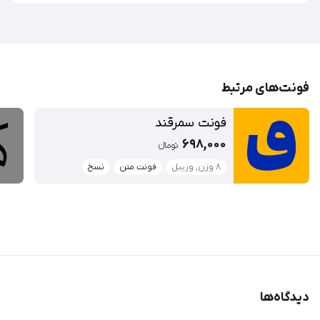
فونت‌‌های مرتبط
فونت سمرقند
698,000
تومان‫ء‬‫
8 وزن, وریبل
فونت متن
نسخ
دیدگاه‌ها