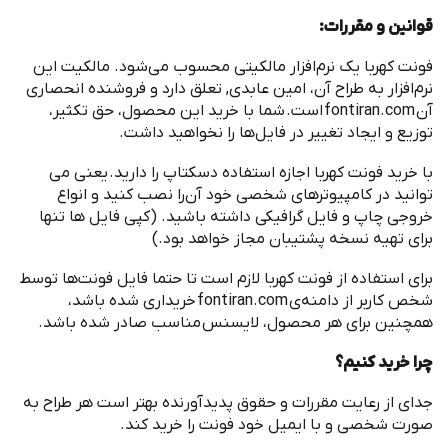
قوانین و مقررات
:
‌فونت کهربا یک نرم
افزار مالکیتی محسوب می
شود. مالکیت این
نرم
افزار به طراح آن، امین عابدی, تعلق دارد و فروشنده انحصاری
آن
fontiran.com
است
.
شما با خرید این محصول، حق تکثیر،
توزیع و ایجاد تغییر در فایل
ها را نخواهید داشت
.
با خرید ‌فونت کهربا اجازه استفاده دسکتاپ را دارید
.
یعنی می
توانید در کامپیوترهای شخصی خود آن
را نصب کنید و انواع
خروجی چاپ و فایل گرافیکی داشته باشید
. (
کپی فایل ها تنها
برای تهیه نسخه پشتیبان مجاز خواهد بود
.)
برای استفاده از ‌فونت کهربا لازم است تا حتما فایل فونت
ها توسط
شخص کاربر از دامنه
ی
fontiran.com
خریداری شده باشد،
همچنین برای هر محصول، لایسنس مناسب صادر شده باشد
.
چرا خرید کنیم؟
جدای از رعایت مقررات و حقوق پدیدآورنده بهتر است هر طراح به
صورت شخصی و با ایمیل خود فونت را خرید کند
.