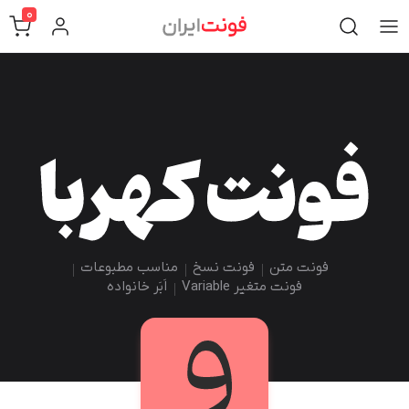
0
فونت متن
فونت نسخ
مناسب مطبوعات
فونت متغیر Variable
اَبَر خانواده