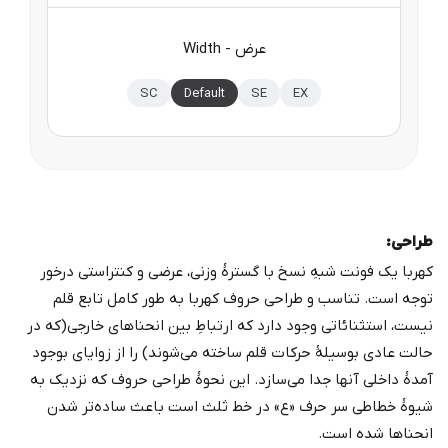
Width - عرض
SC
Default
SE
EX
طراحی:
کهربا یک فونت شبهِ نسخ با گسترۀ وزنی، عرضی و کنتراستی درخور
توجه است. تناسب و طراحی حروف کهربا به طور کامل تابع قلم
نیست، استثنائاتی وجود دارد که ارتباطِ بین انحناهای خارجی(که در
حالت عادی بوسیلۀ حرکات قلم ساخته می‌شوند) را از زوایای بوجود
آمدۀ داخلی آنها جدا می‌سازد. این نحوۀ طراحی حروف که نزدیک به
شیوۀ خطاطی سر حرف «ع» در خط ثلث است باعث ساده‌تر شدن
انحناها شده است.