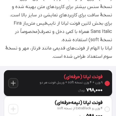
نسخۀ سنس بیشتر برای کاربردهای متن بهینه شده و
نسخۀ سافت برای کاربردهای نمایشی در سایز بالا است.
برای بخش لاتین فونت لیانا از تایپ‌فیس متن‌باز Fira
Sans Italic همراه با کمی دخل و تصرف(مخصوصاً در
نسخۀ soft) استفاده شده.
لیانا با الهام از فونت‌های قدیمی مانند فرناز، مهر و نسخۀ
سوم استعداد طراحی شده است.
فونت لیانا (حرفه‌ای)
۹ وزن + ۴ وزن نسخه soft + وریبل فونت هر دو
798,000
تومان‫ء‬
فونت لیانا (نیمه‌حرفه‌ای)
۴ وزن و ExtraBlack از نسخه soft