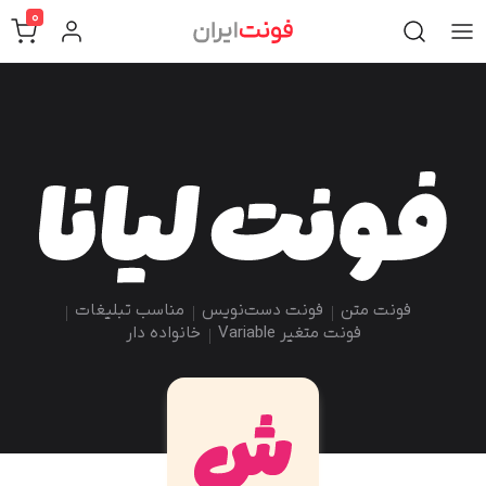
0
فونت متن
فونت دست‌نویس
مناسب تبلیغات
فونت متغیر Variable
خانواده دار