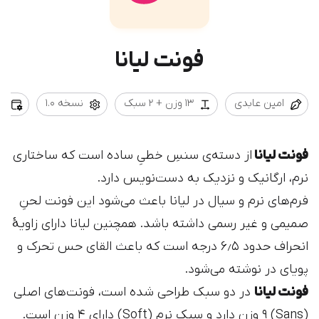
فونت لیانا
امین عابدی
13 وزن + 2 سبک
نسخه 1.0
برو
فونت لیانا
از دسته‌ی سنسِ خطیِ ساده است که ساختاری
نرم، ارگانیک و نزدیک به دست‌نویس دارد.
فرم‌های نرم و سیال در لیانا باعث می‌شود این فونت لحنِ
صمیمی و غیر رسمی داشته باشد. همچنین لیانا دارای زاویۀ
انحراف حدود ۶٫۵ درجه است که باعث القای حس تحرک و
پویای در نوشته می‌شود.
فونت لیانا
در دو سبک طراحی شده است، فونت‌های اصلی
(Sans) ۹ وزن دارد و سبک نرم (Soft) دارای ۴ وزن است.