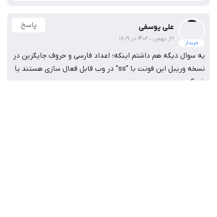
پاسخ
alihoseiny
10, فروردین ، 1405 در 15:28
خریدار
سلام فونت عالییه فقط میشه یه اصلاحیه هم بهمون بدید اون
میم رو توش درست کنید؟؟! خیلییی برامون مهمه❤️
پاسخ
mahdi fallah
19, اسفند ، 1404 در 22:39
فرو رفتگی روی حرف «میم» متصل را درک نمی‌کنم. از نظر سلیقه
من کار را خراب کرده است.
پاسخ
امیرحسین صادقی
06, اسفند ، 1404 در 01:58
خریدار
فونت بسیار زیبایی ست فقط ای کاش اون خوردگی روی حرف "م"