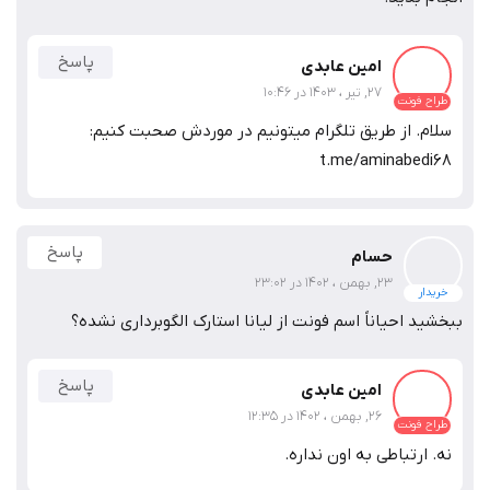
فونت‌‌های مرتبط
فونت سپیدار
498,000
تومان‫ء‬‫
1 وزن
فونت متن
دست‌نویس
دیدگاه‌ها