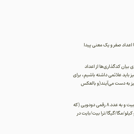
ا اعداد صفر و یک معنی پیدا
 بیان کدگذاری‌ها از اعداد
در مبنای 16 نوشته می‌شوند بنابراین برای اعداد 10 تا 15 در این مبنا نیز باید علائمی داشته باشیم، برای
د دودویی نیز به دست می‌آیند(و بالعکس
در علوم رایانه‌ای به کوچکترین عدد دودویی (که وضعیت یک ترانزیستور یا فلیپ فلاپ را مشخص میکند) یک بیت و به عدد 8 رقمی دودویی (که
(و کیلو/مگا/گیگا/ترا بیت/بایت در