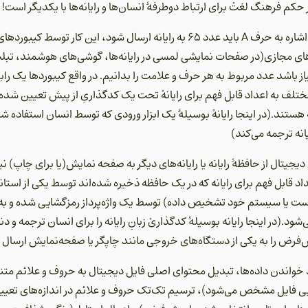
حکم فرهنگ لغتْ برای ارتباط دوطرفۀ انسان‌ها و رایانه‌‌ها با یکدیگر است!
برای مثال در کدگذاری‌ ASCII برای اشاره به حرف A باید عدد 65 به رایانه ارسال شود،
های مجازی(در صفحات نمایشی لمسی در رایانه‌ها، گوشی‌های هوشمند، تبلت‌
از باشد عدد مربوط به هر حرف و علامت را بدانیم. در واقع کیبوردها یک را
لف به اعداد قابل فهم برای رایانهْ تحت یک کدگذاریِ از پیش تعیین شده 
تند.(در اینجا رایانهْ بوسیلۀ یک ابزار ورودی که توسط انسان استفاده ش
یانه ترجمه می‌کند)
دیجیتال از حافظۀ رایانه یا رایانه‌های دیگر به صفحه نمایش(یا برای چاپ)
اد قابل فهم برای رایانه که در یک حافظه ذخیره شده‌اند توسط یکی از استا
یا سیستم خود تشخیص داده) توسط یک واژه‌پرداز رمزگشایی شده و به یکی
د.(در اینجا رایانه بوسیلۀ کدگذاریْ زبانِ رایانه را برای انسان ترجمه و دن
رض را به یکی از دستگاه‌های خروجی مانند چاپگر یا صفحه‌نمایش ارسال 
 خواندن داده‌ها، تبدیل محتوای اصلی فایل دیجیتال به حروف و علائم متن
ایی فایل مشخص می‌شود)، ترسیم تک‌تک حروف و علائم در اندازه‌های تعی