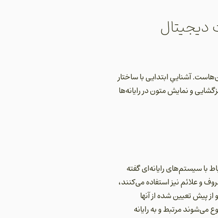
ت دیجیتال
ز مفاهیم مربوط به آن‌هاست. آشناییِ ابتدایی با ساختار
زگشایی و نمایش متون در رایانه‌ها
ندی شدۀ دلخواهْ با اعداد حسابیِ ترتیبی(0، 1، 2 و …) برای ارتباط با سیستم‌های رایانه‌ای گفته
روف و علائم نیز استفاده می‌کنند،
از پیش تعیین شده از آنها
ا اعدادی که به ترتیب از صفر شروع می‌شوند مرتبط و به رایانه