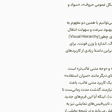
 شکل عمومی حروف»، «سواد و
توانیم با همین دو مفهوم به
طور مثال: مفهومی مانند تجربۀ کاربری(user experience) در خدمت بهبود سرعت و سهولت انتقال
اطلاعات است، آیا می‌توانیم آن را جزو وجه متنی یک اثر تایپوگرافی در نظر بگیریم؟ در مورد سلسله مراتب بصری چطور(Visual Hierarchy)
گ، اندازه یا وزن فونت، برای
راین دامنۀ زیادی از کاربردهای
وجه نمایشی غالب‌تر» و «وجه متنی غالب‌تر» است.
ای دیگر مانند «میزان استفاده»
یک کاربرد متنی غالب، باعث
و نیازمند گذشت مدت زمانی‌ست تا
، اینکه آیا این فرم‌های جدید
 تایپ‌فیس‌های نمایشی نیز به
ش می‌یابد و در نتیجه بخشی از