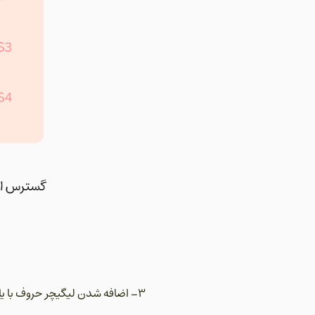
3- اضافه شدن لیگیچر حروف با یای معکوس به تبدیلات Stylistic Set 2(ss02) و به صورت مجزا در Stylistic Set 13(ss13)